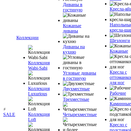
Диваны в
Кресла-яй
гостиную
Напольны
Кожаные
кресла-ша
диваны
Коллекции
Шезлонги
Диваны на
Кожаные
кухню
Коллекция
Wabi-Sabi
Кресла с
Угловые диваны
оттоманко
в гостиную
для ног
Коллекция
Двухместные
Рабочие
Luxurious
Трехместные
Каминные
Коллекция
SALE
Четырехместные
Loft
Кресло с
подставко