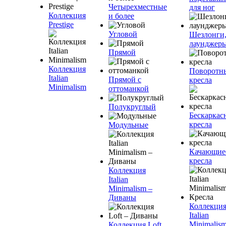
Четырехместные
для ног
Коллекция
и более
Prestige
Угловой
Шезлонги
лаунджер
Прямой
Коллекция
Поворотн
Italian
Прямой с
кресла
Minimalism
оттоманкой
Полукруглый
Бескаркас
кресла
Модульные
Качающие
кресла
Коллекция
Italian
Minimalism –
Диваны
Коллекци
Italian
Minimalism
Коллекция Loft