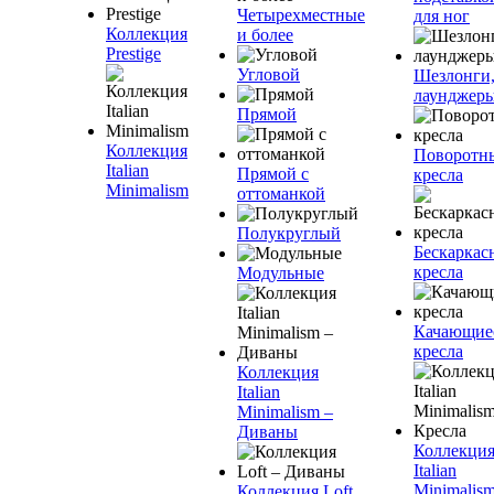
Четырехместные
для ног
Коллекция
и более
Prestige
Угловой
Шезлонги
лаунджер
Прямой
Коллекция
Поворотн
Italian
Прямой с
кресла
Minimalism
оттоманкой
Полукруглый
Бескаркас
кресла
Модульные
Качающие
кресла
Коллекция
Italian
Minimalism –
Диваны
Коллекци
Italian
Minimalism
Коллекция Loft