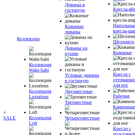
Диваны в
Кресла-яй
гостиную
Напольны
Кожаные
кресла-ша
диваны
Коллекции
Шезлонги
Диваны на
Кожаные
кухню
Коллекция
Wabi-Sabi
Кресла с
Угловые диваны
оттоманко
в гостиную
для ног
Коллекция
Двухместные
Рабочие
Luxurious
Трехместные
Каминные
Коллекция
SALE
Четырехместные
Loft
Кресло с
подставко